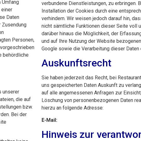
m Umfang
verbundene Dienstleistungen, zu erbringen. 
 einer
Installation der Cookies durch eine entsprec
ese Daten
verhindern. Wir weisen jedoch darauf hin, da
er Zusendung
nicht sämtliche Funktionen dieser Seite voll 
on
darüber hinaus die Möglichkeit, der Erfassu
agten Personen,
und auf Ihre Nutzung der Website bezogenen D
h vorgeschrieben
Google sowie die Verarbeitung dieser Daten
ne behördliche
Auskunftsrecht
Sie haben jederzeit das Recht, bei Restauran
uns gespeicherten Daten Auskunft zu verlang
s unserer
auf alle angemessenen Anfragen zur Einsicht
teien, die auf
Löschung von personenbezogenen Daten reag
stellungen bzw.
hierzu an folgende Adresse:
den. Bei der
E-Mail:
ite
Hinweis zur verantwor