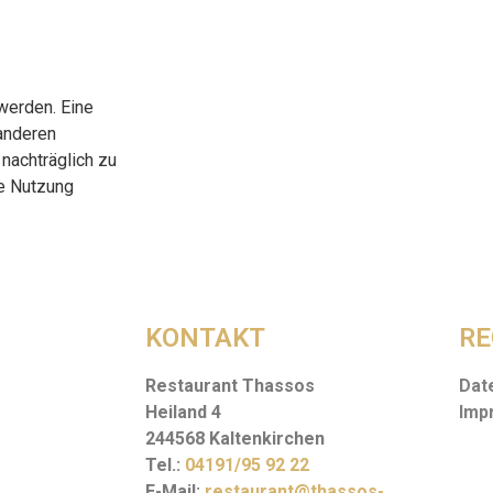
werden. Eine
anderen
nachträglich zu
ge Nutzung
KONTAKT
RE
Restaurant Thassos
Dat
Heiland 4
Imp
244568 Kaltenkirchen
Tel.:
0
4191/95 92 22
E-Mail:
restaurant@thassos-