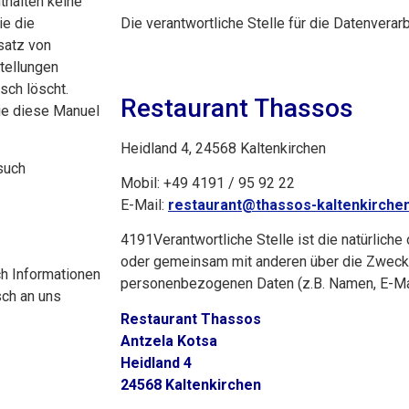
thalten keine
ie die
Die verantwortliche Stelle für die Datenverar
satz von
tellungen
sch löscht.
Restaurant Thassos
ie diese Manuel
Heidland 4, 24568 Kaltenkirchen
such
Mobil: +49 4191 / 95 92 22
E-Mail:
restaurant@thassos-kaltenkirche
4191Verantwortliche Stelle ist die natürliche 
oder gemeinsam mit anderen über die Zwecke
ch Informationen
personenbezogenen Daten (z.B. Namen, E-Mai
sch an uns
Restaurant Thassos
Antzela Kotsa
Heidland 4
24568 Kaltenkirchen